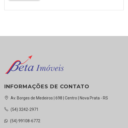
INFORMAÇÕES DE CONTATO
Av. Borges de Medeiros | 698 | Centro | Nova Prata - RS
(54) 3242-2971
(54) 99108-6772